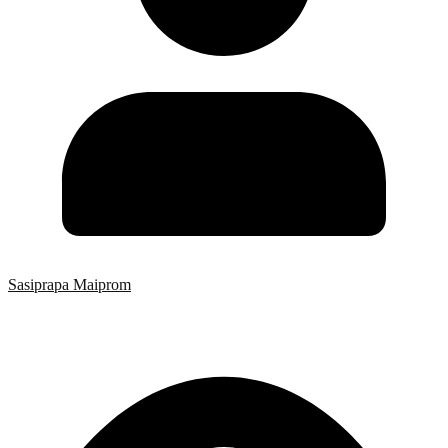
Sasiprapa Maiprom