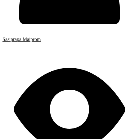
Sasiprapa Maiprom