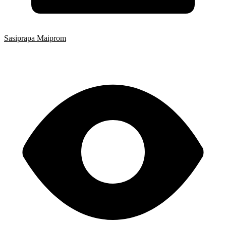
Sasiprapa Maiprom