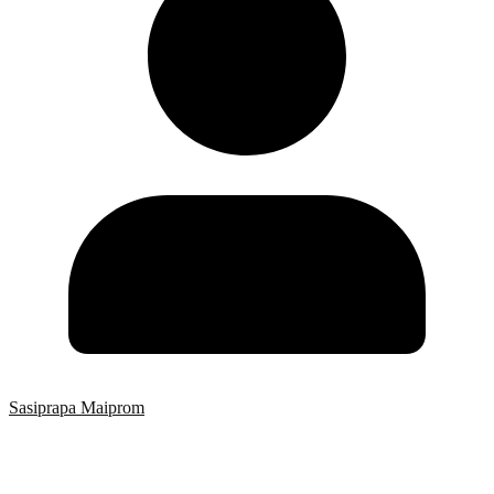
Sasiprapa Maiprom