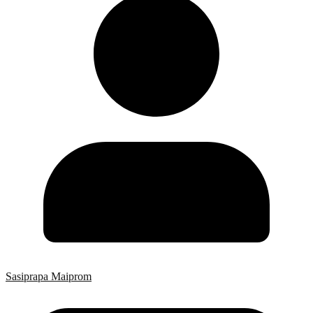
Sasiprapa Maiprom