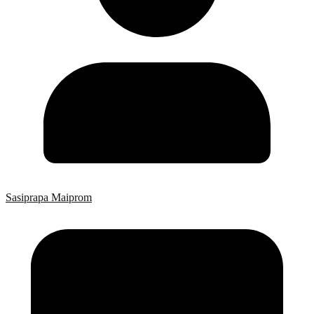
Sasiprapa Maiprom