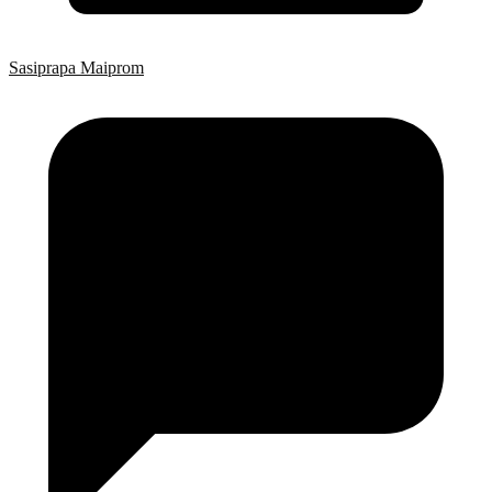
Sasiprapa Maiprom