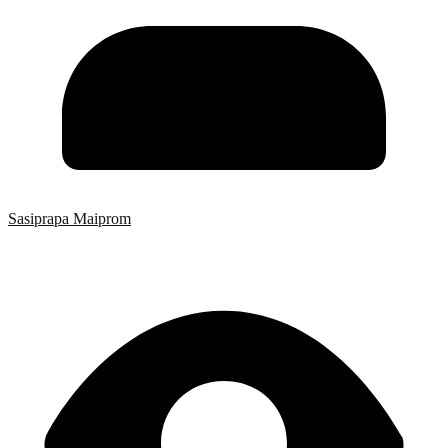
Sasiprapa Maiprom