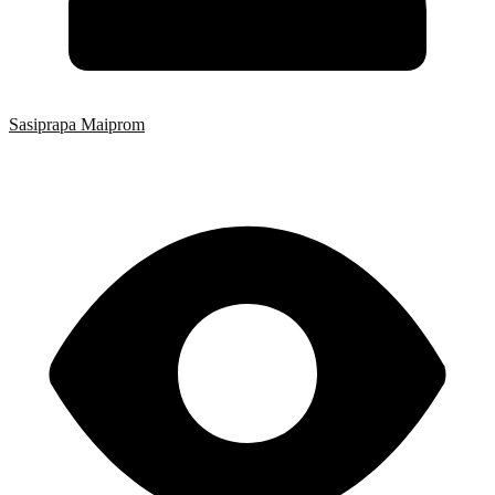
Sasiprapa Maiprom