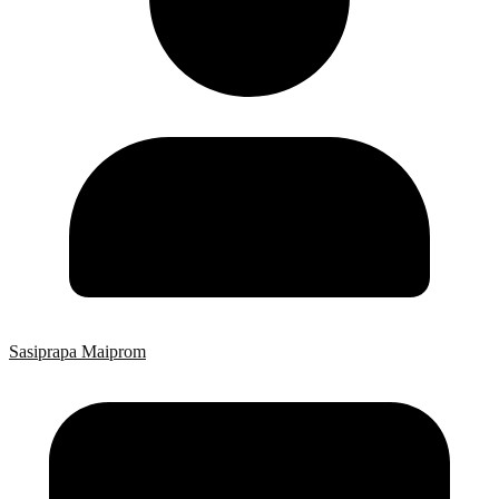
Sasiprapa Maiprom