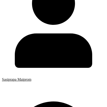
Sasiprapa Maiprom