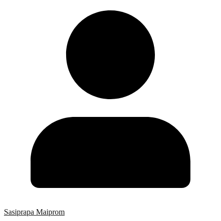
Sasiprapa Maiprom